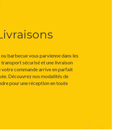
t
Livraisons
r ou barbecue vous parvienne dans les
 transport sécurisé et une livraison
e votre commande arrive en parfait
ilisée. Découvrez nos modalités de
endre pour une réception en toute
Previous
Next