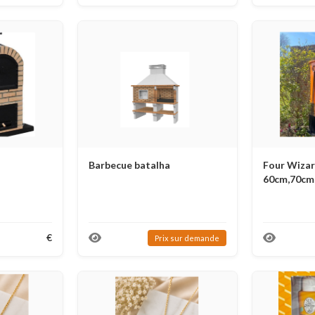
Barbecue batalha
Four Wizard
60cm,70cm
€
Prix ​​sur demande