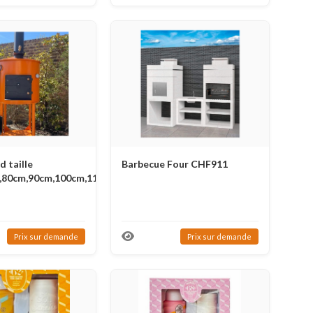
 taille
Barbecue Four CHF911
,80cm,90cm,100cm,110cm,120cm,130cm
Prix ​​sur demande
Prix ​​sur demande