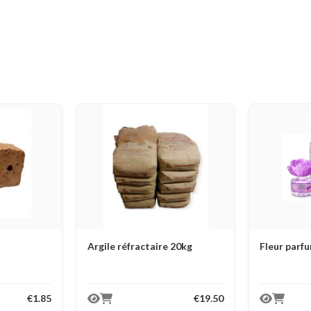
Argile réfractaire 20kg
Fleur parf
€1.85
€19.50