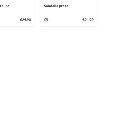
 taupe
Sandalia preta
€24.90
€24.90