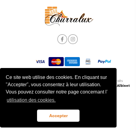
Ce site web utilise des cookies. En cliquant sur
Politique de Confidentialité et de Cookies
|
© 2026 Churralux. Tous droits
"Accepter", vous consentez à leur utilisation.
Termes et conditions
| Livre des plaintes
réservés | Développé par
Albinet
Vous pouvez consulter notre page concernant l'
utilisation des cookies.
Accepter