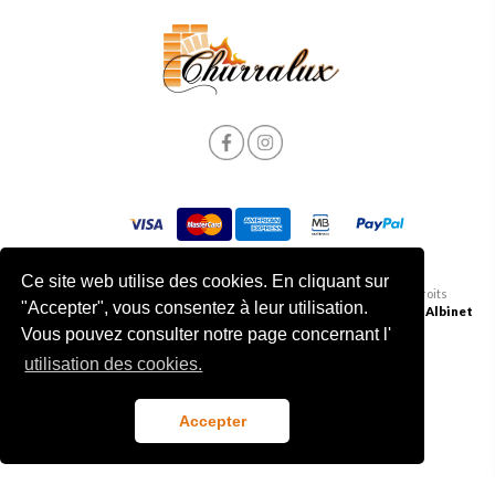
Ce site web utilise des cookies. En cliquant sur
Politique de Confidentialité et de Cookies
|
© 2026 Churralux. Tous droits
"Accepter", vous consentez à leur utilisation.
Termes et conditions
| Livre des plaintes
réservés | Développé par
Albinet
Vous pouvez consulter notre page concernant l'
utilisation des cookies.
Accepter