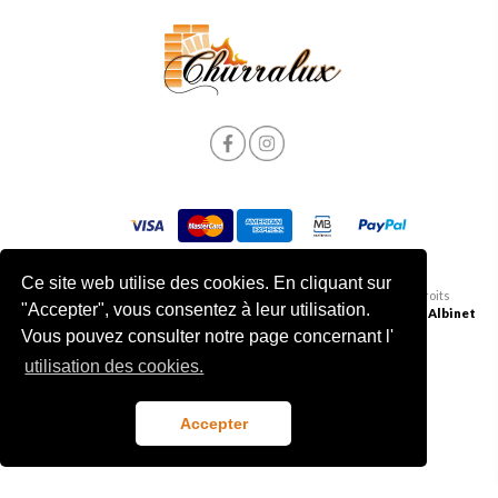
Ce site web utilise des cookies. En cliquant sur
Politique de Confidentialité et de Cookies
|
© 2026 Churralux. Tous droits
"Accepter", vous consentez à leur utilisation.
Termes et conditions
| Livre des plaintes
réservés | Développé par
Albinet
Vous pouvez consulter notre page concernant l'
utilisation des cookies.
Accepter