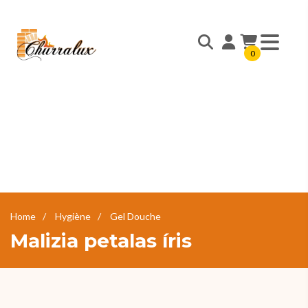
0
Home
Hygiène
Gel Douche
Malizia petalas íris